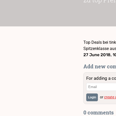
Top Deals bei tin
Spitzenklasse aus
27 June 2018, 1
Add new co
For adding a c
or
create
Login
0 comments