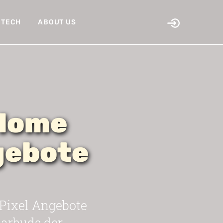
TECH
ABOUT US
 Home
gebote
e Pixel Angebote
Earbuds der