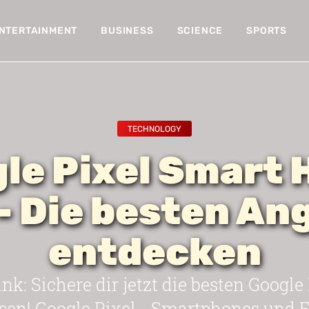
NTERTAINMENT
BUSINESS
SCIENCE
SPORTS
TECHNOLOGY
le Pixel Smart
 - Die besten An
entdecken
ink: Sichere dir jetzt die besten Googl
isen! Google Pixel - Smartphones und 