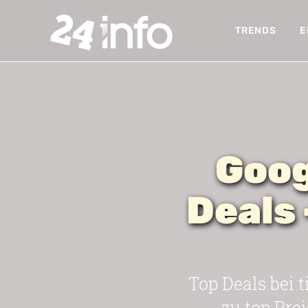
TRENDS
E
Goog
Deals
Top Deals bei t
zu top Pre