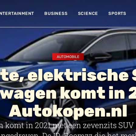
NTERTAINMENT
BUSINESS
SCIENCE
SPORTS
AUTOMOBILE
te, elektrische
wagen komt in 
Autokopen.nl
 komt in 2021 met een zevenzits SUV d
aangedreven. De ID. Roomzz die het me