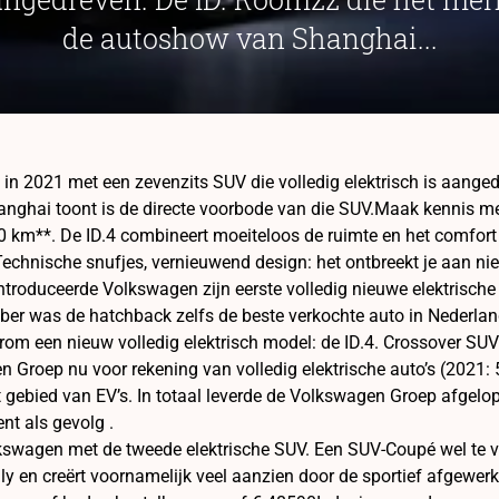
de autoshow van Shanghai...
n 2021 met een zevenzits SUV die volledig elektrisch is aange
ghai toont is de directe voorbode van die SUV.Maak kennis met 
20 km**. De ID.4 combineert moeiteloos de ruimte en het comfo
Technische snufjes, vernieuwend design: het ontbreekt je aan nie
troduceerde Volkswagen zijn eerste volledig nieuwe elektrische a
er was de hatchback zelfs de beste verkochte auto in Nederla
rom een nieuw volledig elektrisch model: de ID.4. Crossover S
 Groep nu voor rekening van volledig elektrische auto’s (2021: 5
 gebied van EV’s. In totaal leverde de Volkswagen Groep afgelope
nt als gevolg .
swagen met de tweede elektrische SUV. Een SUV-Coupé wel te ve
ly en creërt voornamelijk veel aanzien door de sportief afgewerk