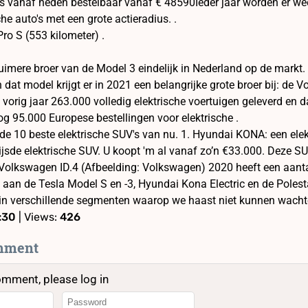
s vanaf heden bestelbaar vanaf € 48590Ieder jaar worden er we
che auto's met een grote actieradius. .
ro S (553 kilometer) .
uimere broer van de Model 3 eindelijk in Nederland op de markt. 
dat model krijgt er in 2021 een belangrijke grote broer bij: de 
vorig jaar 263.000 volledig elektrische voertuigen geleverd en 
nog 95.000 Europese bestellingen voor elektrische .
t u de 10 beste elektrische SUV's van nu. 1. Hyundai KONA: een e
rijsde elektrische SUV. U koopt 'm al vanaf zo’n €33.000. Deze S
jk.Volkswagen ID.4 (Afbeelding: Volkswagen) 2020 heeft een aanta
 aan de Tesla Model S en -3, Hyundai Kona Electric en de Poles
s in verschillende segmenten waarop we haast niet kunnen wacht
0:30
| Views:
426
mment
omment, please log in