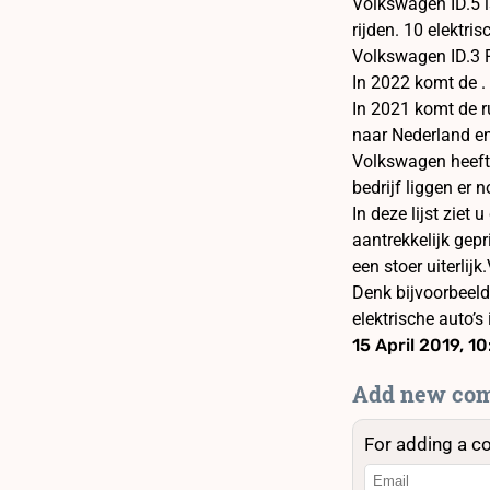
Volkswagen ID.5 i
rijden. 10 elektris
Volkswagen ID.3 P
In 2022 komt de .
In 2021 komt de r
naar Nederland en 
Volkswagen heeft 
bedrijf liggen er 
In deze lijst zie
aantrekkelijk gep
een stoer uiterli
Denk bijvoorbeeld
elektrische auto’
15 April 2019, 1
Add new co
For adding a c