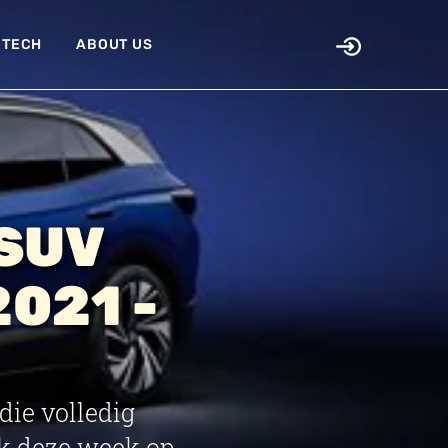
TECH
ABOUT US
 SUV
2021 -
ie volledig
rk deze week op